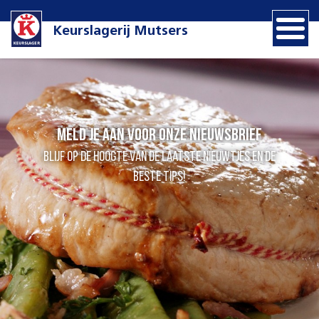
Keurslagerij Mutsers
Meld je aan voor onze nieuwsbrief
Blijf op de hoogte van de laatste nieuwtjes en de
beste tips!