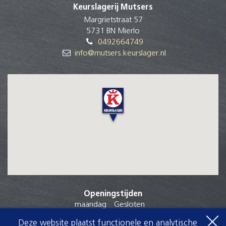
Keurslagerij Mutsers
Margrietstraat 57
5731 BN Mierlo
0492664749
info@mutsers.keurslager.nl
Openingstijden
maandag
Gesloten
dinsdag
08:30
-
18:00
Deze website plaatst functionele en analytische