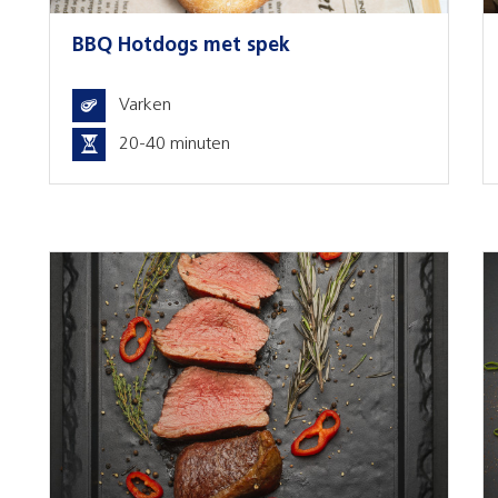
BBQ Hotdogs met spek
Varken
20-40 minuten